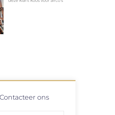
deze klant koos voor airco’s
Contacteer ons