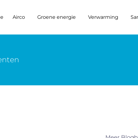
e
Airco
Groene energie
Verwarming
San
nten
Meer Blogb