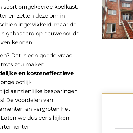
n soort omgekeerde koelkast.
ter en zetten deze om in
sschien ingewikkeld, maar de
t, is gebaseerd op eeuwenoude
leven kennen.
n? Dat is een goede vraag
 trots zou maken.
ndelijke en kosteneffectieve
ongelooflijk
ijd aanzienlijke besparingen
es! De voordelen van
tementen en vergroten het
Laten we dus eens kijken
artementen.